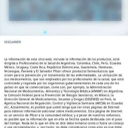
La semana de la lucha contra la
RAM práctica clínica. La RAM nos
dejó mensajes indispensables
para...
DISCLAIMER
La información de este sitio web, incluida la información de los productos, está
dirigida a Profesionales de la Salud de Argentina, Colombia, Chile, Perú, Ecuador,
México, Uruguay, Costa Rica, República Dominicana, Guatemala, Honduras,
Nicaragua, Panamá y El Salvador. Pfizer ofrece productos farmacéuticos que
sirven para la prevención y el tratamiento de las enfermedades. La utilización de
sus medicamentos, que son empleados por los profesionales de la salud, que está
controlada y regulada por los organismos gubernamentales de cada uno de los
países en que se comercializan, como son, por ejemplo, la Administración
Nacional de Medicamentos, Alimentos y Tecnología Médica (ANMAT) en Argentina,
la Comisión Federal para la Prevención de Riesgos Sanitarios, en México, la
Dirección General de Medicamentos, Insumos y Drogas (DIGEMID) en Perú, la
Agencia Nacional de Regulación, Control y Vigilancia Sanitaria (ARCSA) en Ecuador,
etc. Actualmente, es posible que usted tenga que ver otras páginas de Internet
para obtener información adicional sobre medicamentos. Esta página de Internet
es un servicio de Pfizer a la comunidad médica; y a pesar de nuestros esfuerzos,
es posible que la información que en ella se facilita quede desfasada con el paso
del tiempo. Nada de lo que en ella se dice debe tomarse como si fuera un consejo
o una recomendación, y, por tanto, no debe considerarse como algo en que deba