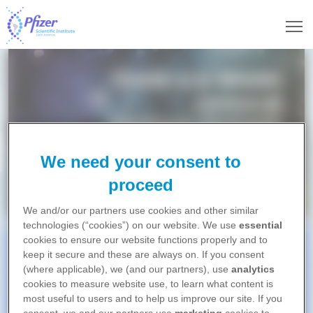
Pasar al contenido principal
We need your consent to
Ver Ahora
proceed
We and/or our partners use cookies and other similar
technologies (“cookies”) on our website. We use
essential
cookies to ensure our website functions properly and to
LOS MÁS CURSADOS
keep it secure and these are always on. If you consent
(where applicable), we (and our partners), use
analytics
cookies to measure website use, to learn what content is
most useful to users and to help us improve our site. If you
RESISTENCIA ANTIMICROBIANA 2024
No pudimos detectar su
Suscribirse
consent, we and our partners use
marketing
cookies to