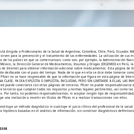
e...
 está dirigida a Profesionales de la Salud de Argentina, Colombia, Chile, Perú, Ecuador,
 sirven para la prevención y el tratamiento de las enfermedades. La utilización de sus 
o de los países en que se comercializan, como son, por ejemplo, la Administración Na
n México, la Dirección General de Medicamentos, Insumos y Drogas (DIGEMID) en Perú, la 
s de Internet para obtener información adicional sobre medicamentos. Esta página de Int
quede desfasada con el paso del tiempo. Nada de lo que en ella se dice debe tomarse com
fizer no se hace responsable de que la información que figura en esta página de Intern
GUNA CLASE, YA SEA EXPLÍCITA O IMPLÍCITA, INCLUIDAS, PERO SIN LIMITARSE A ELLAS, LA
d puede conectarse con otras páginas de terceros, Pfizer no puede responsabilizarse 
as de terceros que cumplen todos los requisitos y normas legales pertinentes, así como 
lo. Por tanto, no podemos responsabilizarnos, ni aceptar ningún tipo de responsabilidad
 una invitación a invertir en títulos de Pfizer, ni a realizar transacciones con ellos.
stituye un método diagnóstico ni sustituye el juicio clínico del profesional de la salud
hipótesis basadas en el análisis de información, sin constituir diagnósticos definitivos
-0308