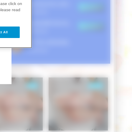
VAX: RELATOS HISTÓRICOS DE LA VACUNACIÓN
ase click on
Suscribirse
please read
25 Alumnos
JAK INHIBITORS IN ATOPIC DERMATITIS
Suscribirse
18 Alumnos
t All
M+CTRL (MIGRAINE CONTROL)
18 Alumnos
Artículos
Cursos
Switching From
Resistencia
Dupilumab to
Antimicrobiana 2024
Abrocitinib – DARE
...
Visión general de la
to EXTEND
RAM e importancia de
comprender la
epidemiología.
Código GCMA: EM-MEX-
CEZ-0010