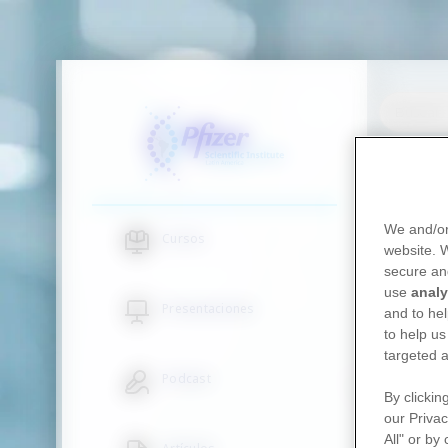
Pasar al contenido principal
SIDEBAR NAVIGATION
We and/or
Cursos
website.
secure an
use
analy
Presentaciones
and to hel
to help us
targeted a
Podcast
By clickin
our Privac
All" or by