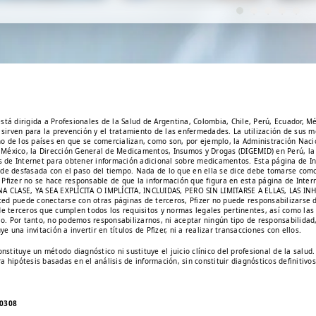
e...
 está dirigida a Profesionales de la Salud de Argentina, Colombia, Chile, Perú, Ecuador,
 sirven para la prevención y el tratamiento de las enfermedades. La utilización de sus 
o de los países en que se comercializan, como son, por ejemplo, la Administración Na
n México, la Dirección General de Medicamentos, Insumos y Drogas (DIGEMID) en Perú, la 
s de Internet para obtener información adicional sobre medicamentos. Esta página de Int
quede desfasada con el paso del tiempo. Nada de lo que en ella se dice debe tomarse com
fizer no se hace responsable de que la información que figura en esta página de Intern
GUNA CLASE, YA SEA EXPLÍCITA O IMPLÍCITA, INCLUIDAS, PERO SIN LIMITARSE A ELLAS, LA
d puede conectarse con otras páginas de terceros, Pfizer no puede responsabilizarse 
as de terceros que cumplen todos los requisitos y normas legales pertinentes, así como 
lo. Por tanto, no podemos responsabilizarnos, ni aceptar ningún tipo de responsabilidad
 una invitación a invertir en títulos de Pfizer, ni a realizar transacciones con ellos.
stituye un método diagnóstico ni sustituye el juicio clínico del profesional de la salud
hipótesis basadas en el análisis de información, sin constituir diagnósticos definitivos
-0308