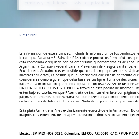
FOOTER
Términos y Condiciones
Aviso de privacidad
DISCLAIMER
La información de este sitio web, incluida la información de los productos,
Nicaragua, Panamá y El Salvador. Pfizer ofrece productos farmacéuticos que
está controlada y regulada por los organismos gubernamentales de cada un
Argentina, la Comisión Federal para la Prevención de Riesgos Sanitarios, e
Ecuador, etc. Actualmente, es posible que usted tenga que ver otras página
nuestros esfuerzos, es posible que la información que en ella se facilita 
considerarse como algo en que deba basarse cualquier toma de decisiones. P
hacerse. La información que en ella figura no conlleva GARANTÍA DE NIN
FIN CONCRETO Y SU USO INDEBIDO. A través de esta página de Internet, uste
estén bajo su tutela. Aunque Pfizer trata de facilitar el enlace con págin
páginas de terceros puede variarse sin que Pfizer tenga conocimiento de el
en las páginas de Internet de terceros. Nada de la presente página constituye
Esta plataforma tiene fines exclusivamente educativos e informativos. No con
diagnósticas enfermedades ni apoya decisiones clínicas y únicamente genera 
México: EM-MEX-HOS-0020, Colombia: EM-COL-AFI-0010, CAC: PP-UNP-CAC