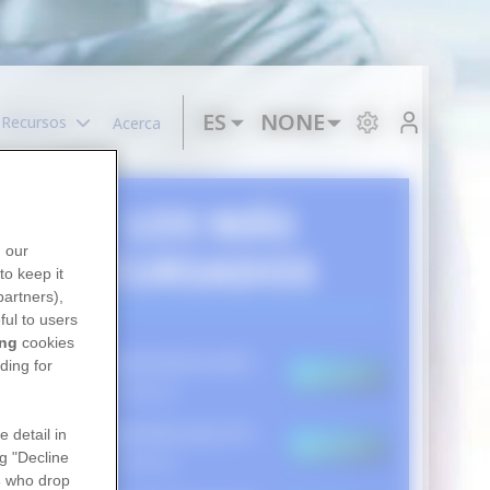
NONE
ES
Recursos
Acerca
Lista adicional de accio
LOS MÁS
n our
CURSADOS
to keep it
partners),
ful to users
ing
cookies
RESISTENCIA ANTIMICROBIANA 2024
ding for
Suscribirse
61 Alumnos
e
MASTERCLASS ATTR-AMILOIDOSIS
e detail in
Suscribirse
ng "Decline
27 Alumnos
s
who drop