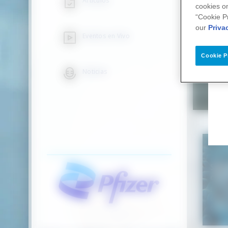
Artículos
cookies on
“Cookie P
our
Priva
Eventos en Vivo
Cookie P
Noticias
Noticias
Semana de la lucha
contra la RAM
La semana de la lucha
contra la RAM práctica
clínica. La RAM nos
dejó mensajes
indispensables para...