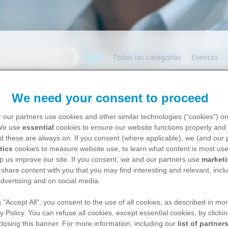
Inicio
Todas las categorías
Eventos
We need your consent to proceed
 our partners use cookies and other similar technologies (“cookies”) o
 We use
essential
cookies to ensure our website functions properly and 
d these are always on. If you consent (where applicable), we (and our 
tics
cookies to measure website use, to learn what content is most use
p us improve our site. If you consent, we and our partners use
market
 share content with you that you may find interesting and relevant, inclu
No pudimos detectar su
dvertising and on social media.
ubicación, por favor confirm
g "Accept All", you consent to the use of all cookies, as described in mor
el lugar de donde nos visita.
y Policy. You can refuse all cookies, except essential cookies, by clicki
 closing this banner. For more information, including our
list of partner